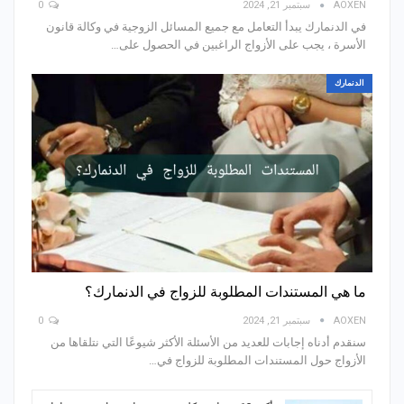
AOXEN
سبتمبر 21, 2024
0
في الدنمارك يبدأ التعامل مع جميع المسائل الزوجية في وكالة قانون
الأسرة ، يجب على الأزواج الراغبين في الحصول على
…
الدنمارك
ما هي المستندات المطلوبة للزواج في الدنمارك؟
AOXEN
سبتمبر 21, 2024
0
سنقدم أدناه إجابات للعديد من الأسئلة الأكثر شيوعًا التي نتلقاها من
الأزواج حول المستندات المطلوبة للزواج في
…